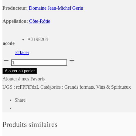
Producteur:
Domaine Jean-Michel Gerin
Appellation:
Côte-Rôtie
A3198204
acode
Effacer
quantité
de
Ajouter au panier
Côte-
Ajouter à mes Favoris
Rôtie
UGS :
rcFPFiFdzL
Catégories :
Grands formats
,
Vins & Spiritueux
Champin
Share
Le
Seigneur
Domaine
Produits similaires
Jean-
Michel