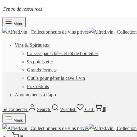
Centre de ressources
Menu
Vins & Spiritueux
Caisses panachées et lot de bouteilles
95 points et +
Grands formats
Outils pour gérer la cave à vin
Prix réduits
Abonnements à l’app
Se connecter
Search
Wishlist
Cart
0
Menu