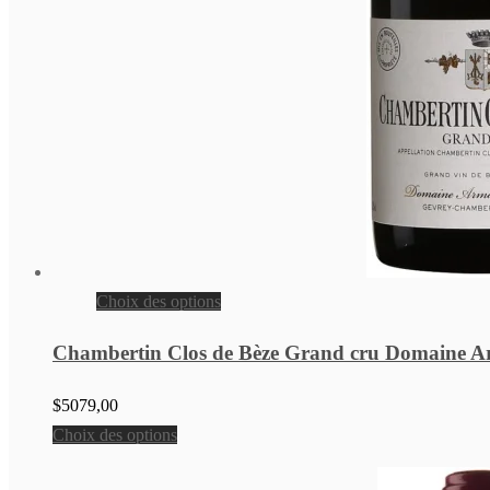
Ce
Choix des options
produit
Chambertin Clos de Bèze Grand cru Domaine Ar
a
plusieurs
$
5079,00
variations.
Ce
Choix des options
Les
produit
options