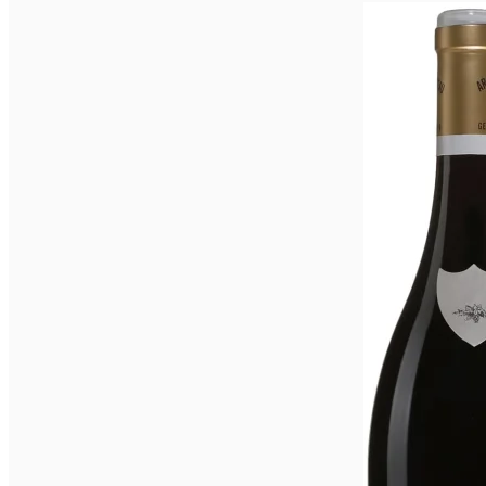
Gerin
2015
-
1.5L